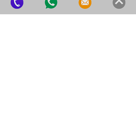
Comprar Microscópio
Comprar Microscópio Binocular
Comprar Microscópio Biológico
Equipamentos para Laboratório
Esqueleto Humano Preço
Esqueleto para Anatomia
Microscópio Binocular
Microscópio Biológico
Microscópio Biológico Invertido
Microscópio Biológico Preço
Microscópio com Tela
Microscópio de Luz Polarizada
Microscópio Metalográfico Vertical