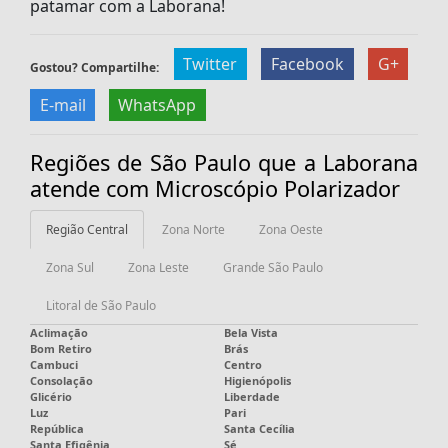
patamar com a Laborana!
Twitter
Facebook
G+
Gostou? Compartilhe:
E-mail
WhatsApp
Regiões de São Paulo que a Laborana
atende com Microscópio Polarizador
Região Central
Zona Norte
Zona Oeste
Zona Sul
Zona Leste
Grande São Paulo
Litoral de São Paulo
Aclimação
Bela Vista
Bom Retiro
Brás
Cambuci
Centro
Consolação
Higienópolis
Glicério
Liberdade
Luz
Pari
República
Santa Cecília
Santa Efigênia
Sé