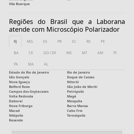
Vila Buarque
Regiões do Brasil que a Laborana
atende com Microscópio Polarizador
RJ
MG
ES
PR
SC
RS
PE
BA
CE
GO / DF
MS
MT
AM
PI
PA
MA
AL
Estado do Rio de Janeiro
Rio de Janeiro
São Gonçalo
Duque de Caxias
Nova Iguaçu
Niterói
Belford Roxo
São João de Meriti
Campos dos Goytacazes
Petrópolis
Volta Redonda
Magé
Itaboraí
Mesquita
Nova Friburgo
Barra Mansa
Macaé
Cabo Frio
Nilópolis
Teresópolis
Resende