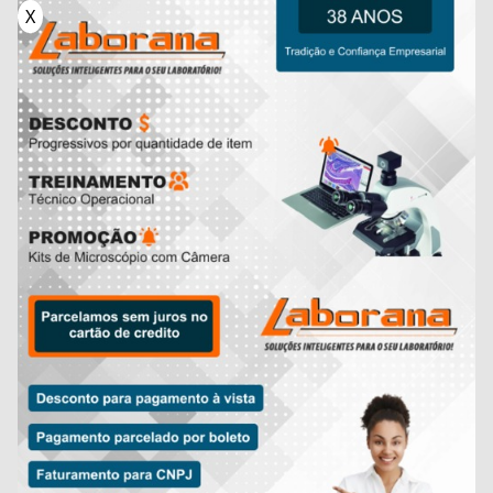
X
Você está pronto para descobrir estudar
substâncias anisotrópicas com alta precisão e
transformar sua pesquisa? O
microscópio
polarizador
da Laborana é a chave para desvendar
estruturas microscópicas invisíveis a olho nu,