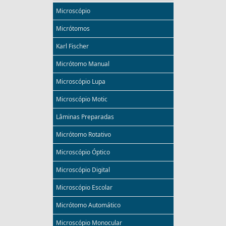
Microscópio
Micrótomos
Karl Fischer
Micrótomo Manual
Microscópio Lupa
Microscópio Motic
Lâminas Preparadas
Micrótomo Rotativo
Microscópio Óptico
Microscópio Digital
Microscópio Escolar
Micrótomo Automático
Microscópio Monocular