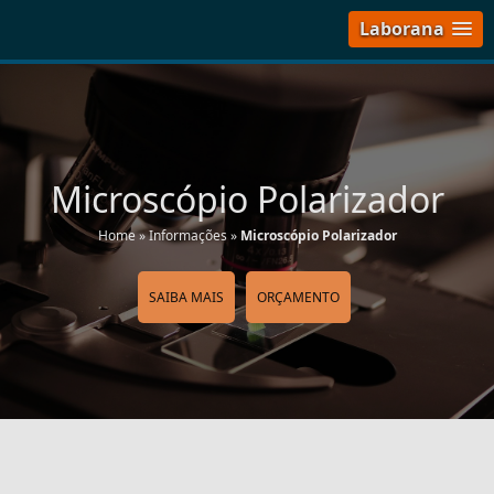
Laborana
Microscópio Polarizador
Home
»
Informações
»
Microscópio Polarizador
SAIBA MAIS
ORÇAMENTO