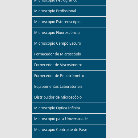
Microscópio Petrográfico
Microscópio Profissional
Microscópio Estereoscópio
Microscópio Fluorescência
Microscópio Campo Escuro
Fornecedor de Microscópio
Fornecedor de Viscosimetro
Fornecedor de Penetrômetro
Equipamentos Laboratoriais
Distribuidor de Microscópio
Microscópio Óptica Infinita
Microscópio para Universidade
Microscópio Contraste de Fase