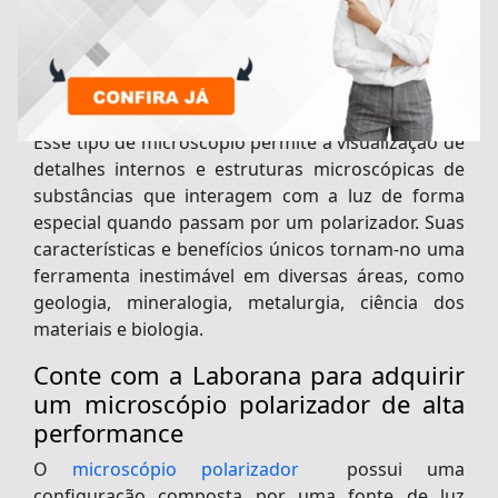
utilizado para examinar materiais anisotrópicos,
ou seja, materiais que apresentam diferentes
propriedades físicas dependendo da direção em
que são observados.
Esse tipo de microscópio permite a visualização de
detalhes internos e estruturas microscópicas de
substâncias que interagem com a luz de forma
especial quando passam por um polarizador. Suas
características e benefícios únicos tornam-no uma
ferramenta inestimável em diversas áreas, como
geologia, mineralogia, metalurgia, ciência dos
materiais e biologia.
Conte com a Laborana para adquirir
um microscópio polarizador de alta
performance
O
microscópio polarizador
possui uma
configuração composta por uma fonte de luz