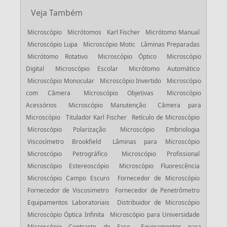
Veja Também
Microscópio
Micrótomos
Karl Fischer
Micrótomo Manual
Microscópio Lupa
Microscópio Motic
Lâminas Preparadas
Micrótomo Rotativo
Microscópio Óptico
Microscópio
Digital
Microscópio Escolar
Micrótomo Automático
Microscópio Monocular
Microscópio Invertido
Microscópio
com Câmera
Microscópio Objetivas
Microscópio
Acessórios
Microscópio Manutenção
Câmera para
Microscópio
Titulador Karl Fischer
Retículo de Microscópio
Microscópio Polarização
Microscópio Embriologia
Viscosímetro Brookfield
Lâminas para Microscópio
Microscópio Petrográfico
Microscópio Profissional
Microscópio Estereoscópio
Microscópio Fluorescência
Microscópio Campo Escuro
Fornecedor de Microscópio
Fornecedor de Viscosimetro
Fornecedor de Penetrômetro
Equipamentos Laboratoriais
Distribuidor de Microscópio
Microscópio Óptica Infinita
Microscópio para Universidade
Microscópio Contraste de Fase
Equipamentos para