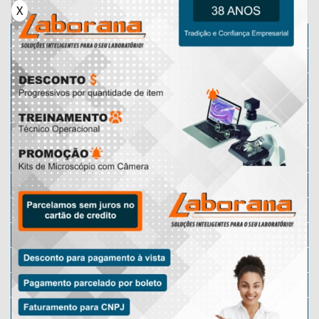
X
Microscópio
Micrótomos
Karl Fischer
Micrótomo Manual
Microscópio Lupa
Microscópio Motic
Lâminas Preparadas
Micrótomo Rotativo
Microscópio Óptico
Microscópio Digital
Microscópio Escolar
Micrótomo Automático