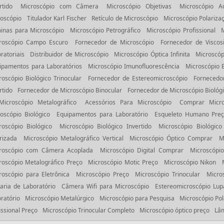
rtido
Microscópio com Câmera
Microscópio Objetivas
Microscópio Ac
oscópio
Titulador Karl Fischer
Retículo de Microscópio
Microscópio Polariza
inas para Microscópio
Microscópio Petrográfico
Microscópio Profissional
roscópio Campo Escuro
Fornecedor de Microscópio
Fornecedor de Viscos
ratoriais
Distribuidor de Microscópio
Microscópio Óptica Infinita
Microscóp
ipamentos para Laboratórios
Microscópio Imunofluorescência
Microscópio B
roscópio Biológico Trinocular
Fornecedor de Estereomicroscópio
Fornecedo
rtido
Fornecedor de Microscópio Binocular
Fornecedor de Microscópio Biológ
Microscópio Metalográfico
Acessórios Para Microscópio
Comprar Micro
oscópio Biológico
Equipamentos para Laboratório
Esqueleto Humano Pre
roscópio Biológico
Microscópio Biológico Invertido
Microscópio Biológico
rizada
Microscópio Metalográfico Vertical
Microscópio Óptico Comprar
M
roscópio com Câmera Acoplada
Microscópio Digital Comprar
Microscópio
roscópio Metalográfico Preço
Microscópio Motic Preço
Microscópio Nikon
roscópio para Eletrônica
Microscópio Preço
Microscópio Trinocular
Micro
raria de Laboratório
Câmera Wifi para Microscópio
Estereomicroscópio Lup
ratório
Microscópio Metalúrgico
Microscópio para Pesquisa
Microscópio Pol
issional Preço
Microscópio Trinocular Completo
Microscópio óptico preço
Lâm