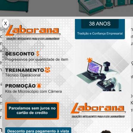
X
ulação corresponde a um processo presente na quím
tica quantitativa, da qual é responsável por determina
ntração de uma certa solução por intermédio de ou
ão com um valor de concentração que já conhecido.
sma forma que em outras diversas operações, a titula
da não somente o emprego de profissionais dotados
o conhecimento técnico, mas também, de instrumen
ados como o titulador.
orana além de atender em todo o território brasileiro
sa se compromete em conceder o modelo de titulador
K
er
apropriado para satisfazer os mais exigen
rimentos técnicos.
eça um pouco sobre o titulador Karl Fisch