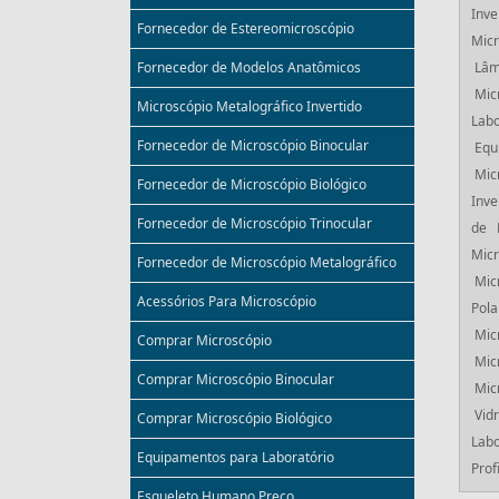
Inve
Fornecedor de Estereomicroscópio
Micr
Lâm
Fornecedor de Modelos Anatômicos
Mic
Microscópio Metalográfico Invertido
Labo
Fornecedor de Microscópio Binocular
Equ
Mic
Fornecedor de Microscópio Biológico
Inve
Fornecedor de Microscópio Trinocular
de 
Micr
Fornecedor de Microscópio Metalográfico
Mic
Acessórios Para Microscópio
Pola
Mic
Comprar Microscópio
Mic
Comprar Microscópio Binocular
Mic
Vid
Comprar Microscópio Biológico
Labo
Equipamentos para Laboratório
Prof
Esqueleto Humano Preço