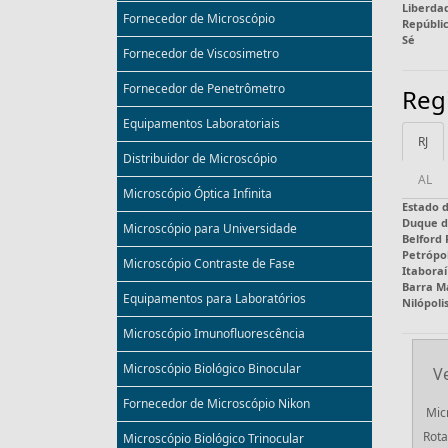
Liberda
Fornecedor de Microscópio
Repúbli
Sé
Fornecedor de Viscosimetro
Fornecedor de Penetrômetro
Reg
Equipamentos Laboratoriais
RJ
Distribuidor de Microscópio
AL
Microscópio Óptica Infinita
Estado d
Duque d
Microscópio para Universidade
Belford
Petrópol
Microscópio Contraste de Fase
Itaboraí
Barra M
Equipamentos para Laboratórios
Nilópoli
Microscópio Imunofluorescência
Microscópio Biológico Binocular
V
Fornecedor de Microscópio Nikon
Mic
Rota
Microscópio Biológico Trinocular