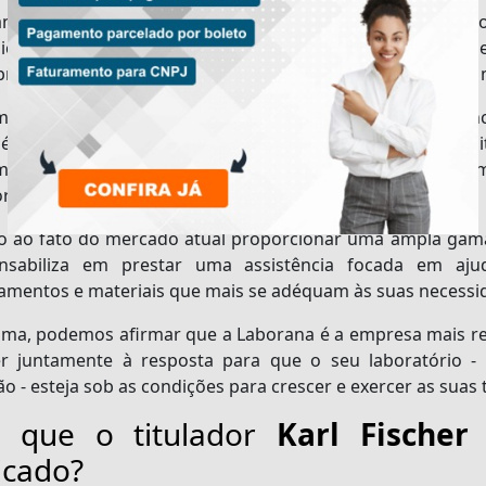
amente, o funcionamento de um titulador
Karl Fischer
deco
ição de volumes, sendo resultado da injeção do titulante pe
íbrio e ponto final, podendo conceder os valores em ug/Lg,
mente, os tituladores comercializados podem ser e
étricos, cujos os quais são providos de uma interface intui
 ser operados através de um software com a exibição em
ização de até 100 métodos.
o ao fato do mercado atual proporcionar uma ampla gama
nsabiliza em prestar uma assistência focada em ajud
amentos e materiais que mais se adéquam às suas necessi
ma, podemos afirmar que a Laborana é a empresa mais re
er juntamente à resposta para que o seu laboratório
o - esteja sob as condições para crescer e exercer as suas
r que o titulador
Karl Fischer
icado?