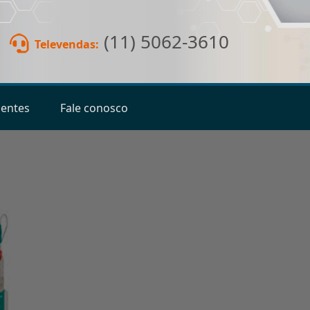
(11) 5062-3610
Televendas:
ientes
Fale conosco