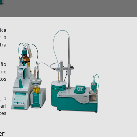
ica
r a
tra
ção
 de
tos
, a
arl
tes
er