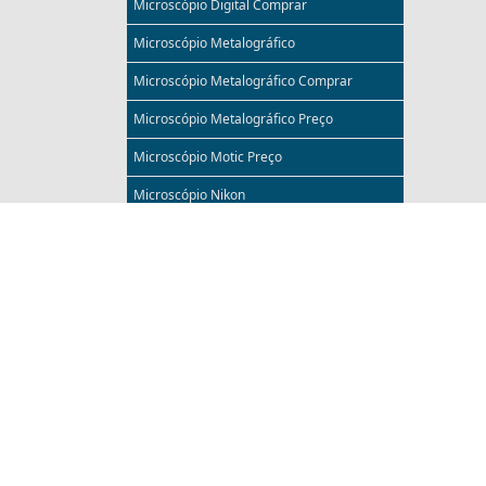
Microscópio Digital Comprar
Microscópio Metalográfico
Microscópio Metalográfico Comprar
Microscópio Metalográfico Preço
Microscópio Motic Preço
Microscópio Nikon
Microscópio Nikon Comprar
Microscópio Nikon Preço
Microscópio para Eletrônica
Microscópio Preço
Microscópio Trinocular
Microscópio Trinocular com Câmera
Modelos Anatômicos