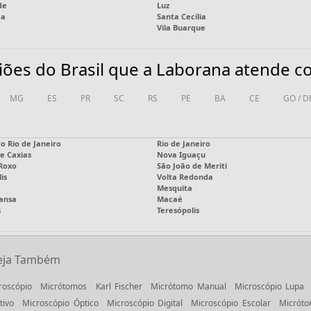
de
Luz
ca
Santa Cecília
Vila Buarque
iões do Brasil que a Laborana atende co
MG
ES
PR
SC
RS
PE
BA
CE
GO / D
o Rio de Janeiro
Rio de Janeiro
e Caxias
Nova Iguaçu
 Roxo
São João de Meriti
is
Volta Redonda
Mesquita
ansa
Macaé
s
Teresópolis
eja Também
roscópio
Micrótomos
Karl Fischer
Micrótomo Manual
Microscópio Lupa
tivo
Microscópio Óptico
Microscópio Digital
Microscópio Escolar
Micróto