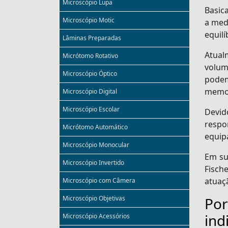
Microscópio Lupa
Basic
Microscópio Motic
a med
equil
Lâminas Preparadas
Atual
Micrótomo Rotativo
volum
Microscópio Óptico
podem
memor
Microscópio Digital
Microscópio Escolar
Devid
respo
Micrótomo Automático
equip
Microscópio Monocular
Em su
Microscópio Invertido
Fisch
atuaçã
Microscópio com Câmera
Microscópio Objetivas
Po
ind
Microscópio Acessórios