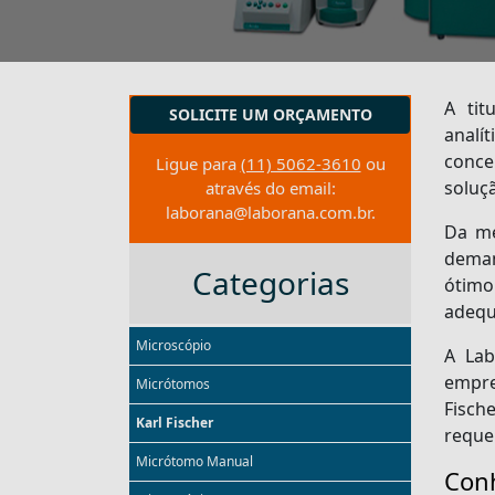
A tit
SOLICITE UM ORÇAMENTO
analí
conce
Ligue para
(11) 5062-3610
ou
soluç
através do email:
laborana@laborana.com.br
.
Da me
deman
Categorias
ótim
adequ
Microscópio
A Lab
empre
Micrótomos
Fisch
Karl Fischer
reque
Micrótomo Manual
Conh