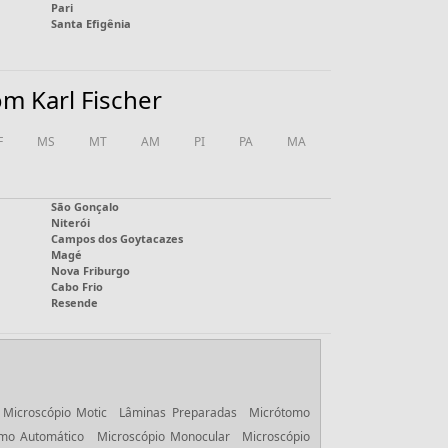
Pari
Santa Efigênia
m Karl Fischer
F
MS
MT
AM
PI
PA
MA
São Gonçalo
Niterói
Campos dos Goytacazes
Magé
Nova Friburgo
Cabo Frio
Resende
Microscópio Motic
Lâminas Preparadas
Micrótomo
mo Automático
Microscópio Monocular
Microscópio