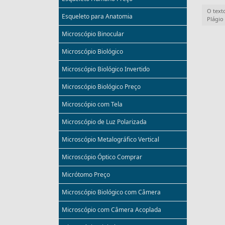
O text
Esqueleto para Anatomia
Plágio
Microscópio Binocular
Microscópio Biológico
Microscópio Biológico Invertido
Microscópio Biológico Preço
Microscópio com Tela
Microscópio de Luz Polarizada
Microscópio Metalográfico Vertical
Microscópio Óptico Comprar
Micrótomo Preço
Microscópio Biológico com Câmera
Microscópio com Câmera Acoplada