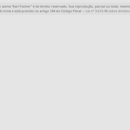
o acima "
Karl Fischer
" é de direito reservado. Sua reprodução, parcial ou total, mesmo
 é crime e está previsto no artigo 184 do Código Penal. –
Lei n° 9.610-98 sobre direitos