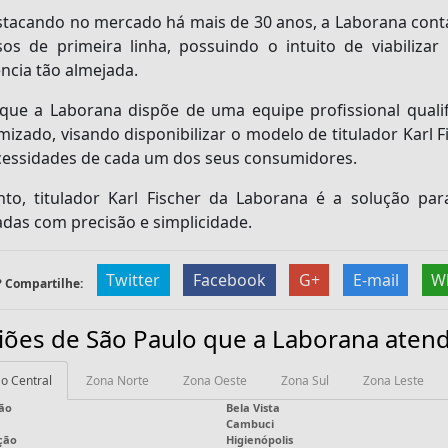
stacando no mercado há mais de 30 anos, a Laborana conta
sos de primeira linha, possuindo o intuito de viabiliza
ncia tão almejada.
 que a Laborana dispõe de uma equipe profissional qual
mizado, visando disponibilizar o modelo de titulador
Karl F
cessidades de cada um dos seus consumidores.
nto, titulador
Karl Fischer
da Laborana é a solução para
adas com precisão e simplicidade.
Twitter
Facebook
G+
E-mail
W
 Compartilhe:
iões de São Paulo que a Laborana atend
o Central
Zona Norte
Zona Oeste
Zona Sul
Zona Leste
ão
Bela Vista
Cambuci
ção
Higienópolis