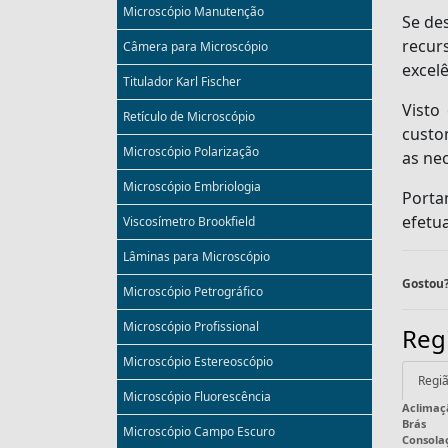
Microscópio Manutenção
Se de
recur
Câmera para Microscópio
excelê
Titulador Karl Fischer
Visto
Retículo de Microscópio
custo
Microscópio Polarização
as ne
Microscópio Embriologia
Porta
efetu
Viscosímetro Brookfield
Lâminas para Microscópio
Gostou?
Microscópio Petrográfico
Microscópio Profissional
Reg
Microscópio Estereoscópio
Regiã
Microscópio Fluorescência
Aclimaç
Brás
Microscópio Campo Escuro
Consola