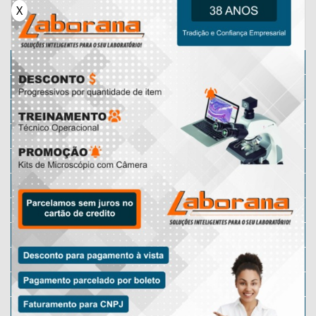
X
Categorias
Microscópio
Micrótomos
Karl Fischer
Micrótomo Manual
Microscópio Lupa
Microscópio Motic
Lâminas Preparadas
Micrótomo Rotativo
Microscópio Óptico
Microscópio Digital
Microscópio Escolar