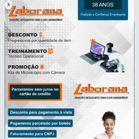
X
Categorias
Microscópio
Micrótomos
Karl Fischer
Micrótomo Manual
Microscópio Lupa
Microscópio Motic
Lâminas Preparadas
Micrótomo Rotativo
Microscópio Óptico
Microscópio Digital
Microscópio Escolar