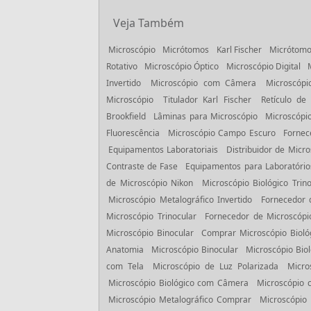
Veja Também
Microscópio
Micrótomos
Karl Fischer
Micrótomo
Rotativo
Microscópio Óptico
Microscópio Digital
Invertido
Microscópio com Câmera
Microscópi
Microscópio
Titulador Karl Fischer
Retículo de
Brookfield
Lâminas para Microscópio
Microscópio
Fluorescência
Microscópio Campo Escuro
Fornec
Equipamentos Laboratoriais
Distribuidor de Micro
Contraste de Fase
Equipamentos para Laboratório
de Microscópio Nikon
Microscópio Biológico Trino
Microscópio Metalográfico Invertido
Fornecedor 
Microscópio Trinocular
Fornecedor de Microscópi
Microscópio Binocular
Comprar Microscópio Bioló
Anatomia
Microscópio Binocular
Microscópio Biol
com Tela
Microscópio de Luz Polarizada
Micro
Microscópio Biológico com Câmera
Microscópio
Microscópio Metalográfico Comprar
Microscópio 