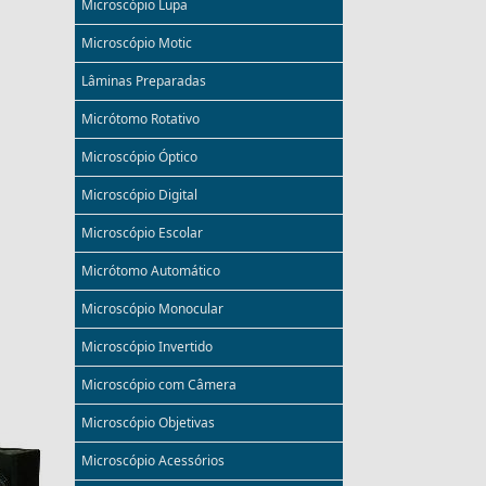
Microscópio Lupa
Microscópio Motic
Lâminas Preparadas
Micrótomo Rotativo
Microscópio Óptico
Microscópio Digital
Microscópio Escolar
Micrótomo Automático
Microscópio Monocular
Microscópio Invertido
Microscópio com Câmera
Microscópio Objetivas
Microscópio Acessórios