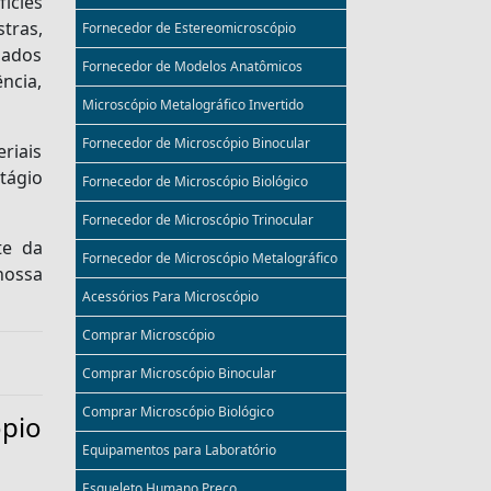
ícies
tras,
Fornecedor de Estereomicroscópio
pados
Fornecedor de Modelos Anatômicos
ncia,
Microscópio Metalográfico Invertido
Fornecedor de Microscópio Binocular
riais
tágio
Fornecedor de Microscópio Biológico
Fornecedor de Microscópio Trinocular
te da
Fornecedor de Microscópio Metalográfico
nossa
Acessórios Para Microscópio
Comprar Microscópio
Comprar Microscópio Binocular
Comprar Microscópio Biológico
pio
Equipamentos para Laboratório
Esqueleto Humano Preço