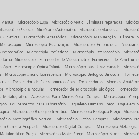
 Manual
Microscópio Lupa
Microscópio Motic
Lâminas Preparadas
Micrót
Microscópio Escolar
Micrótomo Automático
Microscópio Monocular
Microscó
o Objetivas
Microscópio Acessórios
Microscópio Manutenção
Câmera p
 Microscópio
Microscópio Polarização
Microscópio Embriologia
Viscosíme
 Petrográfico
Microscópio Profissional
Microscópio Estereoscópio
Microscó
edor de Microscópio
Fornecedor de Viscosimetro
Fornecedor de Penetrôme
scópio
Microscópio Óptica Infinita
Microscópio para Universidade
Microscó
s
Microscópio Imunofluorescência
Microscópio Biológico Binocular
Fornece
cular
Fornecedor de Estereomicroscópio
Fornecedor de Modelos Anatômi
de Microscópio Binocular
Fornecedor de Microscópio Biológico
Fornecedor
o Metalográfico
Acessórios Para Microscópio
Comprar Microscópio
Comp
gico
Equipamentos para Laboratório
Esqueleto Humano Preço
Esqueleto p
ógico
Microscópio Biológico Invertido
Microscópio Biológico Preço
Microscó
scópio Metalográfico Vertical
Microscópio Óptico Comprar
Micrótomo Pr
 com Câmera Acoplada
Microscópio Digital Comprar
Microscópio Metalográf
Metalográfico Preço
Microscópio Motic Preço
Microscópio Nikon
Microscó