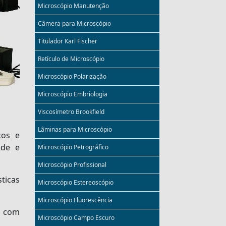
Microscópio Manutenção
Câmera para Microscópio
Titulador Karl Fischer
Retículo de Microscópio
Microscópio Polarização
Microscópio Embriologia
Viscosímetro Brookfield
Lâminas para Microscópio
cos e
ade e
Microscópio Petrográfico
Microscópio Profissional
ticas
Microscópio Estereoscópio
Microscópio Fluorescência
s com
Microscópio Campo Escuro