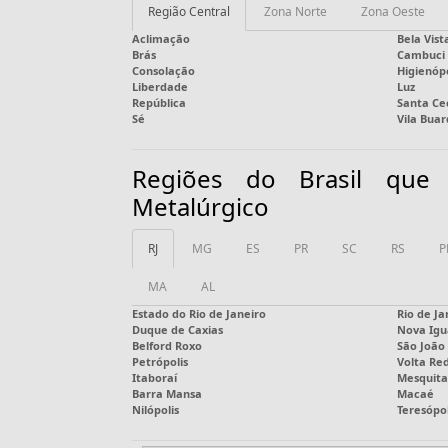
Região Central
Zona Norte
Zona Oeste
Aclimação
Bela Vist
Brás
Cambuci
Consolação
Higienópo
Liberdade
Luz
República
Santa Cec
Sé
Vila Bua
Regiões do Brasil que
Metalúrgico
RJ
MG
ES
PR
SC
RS
P
MA
AL
Estado do Rio de Janeiro
Rio de Ja
Duque de Caxias
Nova Igu
Belford Roxo
São João 
Petrópolis
Volta Re
Itaboraí
Mesquita
Barra Mansa
Macaé
Nilópolis
Teresópol