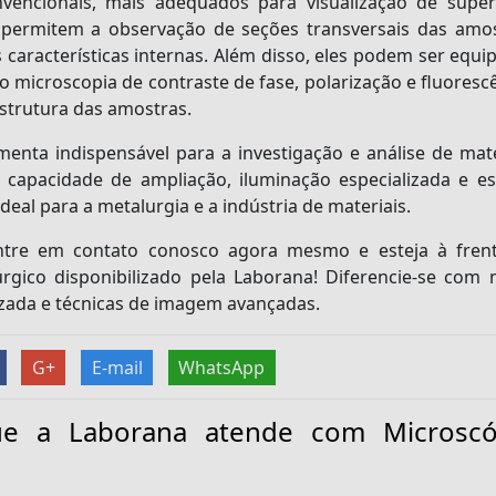
vencionais, mais adequados para visualização de superf
 permitem a observação de seções transversais das amos
características internas. Além disso, eles podem ser equi
microscopia de contraste de fase, polarização e fluorescê
estrutura das amostras.
enta indispensável para a investigação e análise de mate
s, capacidade de ampliação, iluminação especializada e es
eal para a metalurgia e a indústria de materiais.
entre em contato conosco agora mesmo e esteja à fren
gico disponibilizado pela Laborana! Diferencie-se com 
lizada e técnicas de imagem avançadas.
G+
E-mail
WhatsApp
ue a Laborana atende com Microscó