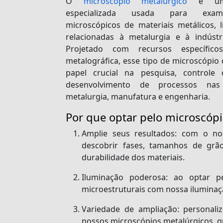
O
microscópio metalúrgico
é uma
especializada usada para exam
microscópicos de materiais metálicos, 
relacionadas à metalurgia e à indústr
Projetado com recursos específico
metalográfica, esse tipo de microscóp
papel crucial na pesquisa, controle
desenvolvimento de processos nas
metalurgia, manufatura e engenharia.
Por que optar pelo microscóp
Amplie seus resultados:
com o noss
descobrir fases, tamanhos de grã
durabilidade dos materiais.
Iluminação poderosa:
ao optar pel
microestruturais com nossa iluminaçã
Variedade de ampliação:
personaliz
nossos microscópios metalúrgicos, q