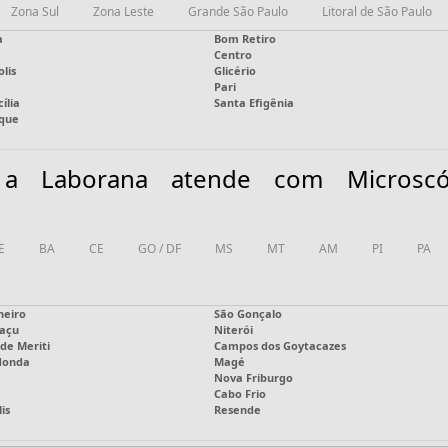
Zona Sul
Zona Leste
Grande São Paulo
Litoral de São Paulo
a
Bom Retiro
Centro
lis
Glicério
Pari
ília
Santa Efigênia
rque
 a Laborana atende com Microscó
E
BA
CE
GO / DF
MS
MT
AM
PI
PA
neiro
São Gonçalo
açu
Niterói
de Meriti
Campos dos Goytacazes
donda
Magé
Nova Friburgo
Cabo Frio
is
Resende