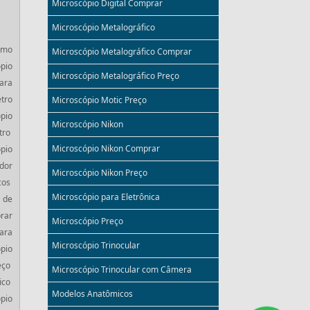
Microscópio Digital Comprar
Microscópio Metalográfico
omo
Microscópio Metalográfico Comprar
pio
Microscópio Metalográfico Preço
ara
tro
Microscópio Motic Preço
pio
Microscópio Nikon
tro
Microscópio Nikon Comprar
pio
dor
Microscópio Nikon Preço
cos
Microscópio para Eletrônica
 de
rar
Microscópio Preço
ara
Microscópio Trinocular
pio
eço
Microscópio Trinocular com Câmera
ico
Modelos Anatômicos
pio