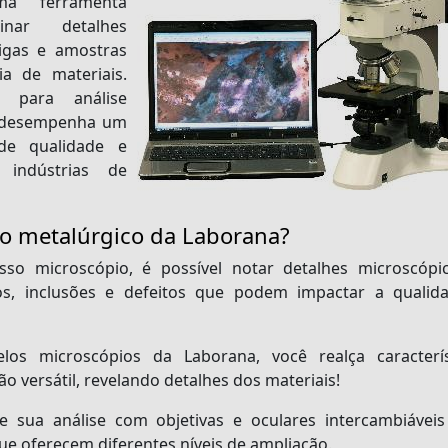
 ferramenta
inar detalhes
ligas e amostras
ia de materiais.
s para análise
io desempenha um
 de qualidade e
 indústrias de
io metalúrgico da Laborana?
o microscópio, é possível notar detalhes microscópi
os, inclusões e defeitos que podem impactar a qualid
os microscópios da Laborana, você realça caracterís
o versátil, revelando detalhes dos materiais!
e sua análise com objetivas e oculares intercambiávei
ue oferecem diferentes níveis de ampliação.