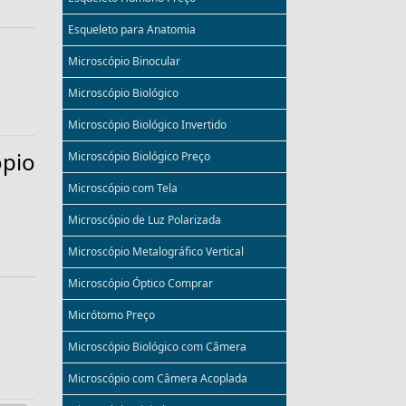
Esqueleto para Anatomia
Microscópio Binocular
Microscópio Biológico
Microscópio Biológico Invertido
pio
Microscópio Biológico Preço
Microscópio com Tela
Microscópio de Luz Polarizada
Microscópio Metalográfico Vertical
Microscópio Óptico Comprar
Micrótomo Preço
Microscópio Biológico com Câmera
Microscópio com Câmera Acoplada