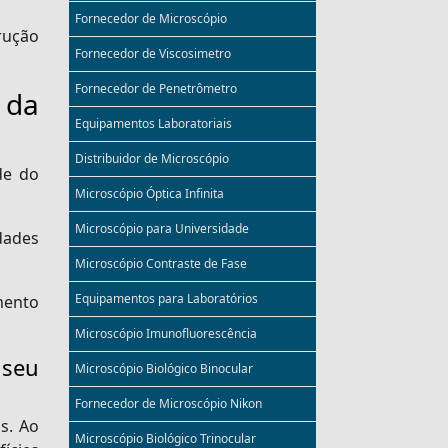
Fornecedor de Microscópio
rução
Fornecedor de Viscosimetro
Fornecedor de Penetrômetro
 da
Equipamentos Laboratoriais
Distribuidor de Microscópio
de do
Microscópio Óptica Infinita
Microscópio para Universidade
dades
Microscópio Contraste de Fase
Equipamentos para Laboratórios
mento
Microscópio Imunofluorescência
 seu
Microscópio Biológico Binocular
Fornecedor de Microscópio Nikon
s. Ao
Microscópio Biológico Trinocular