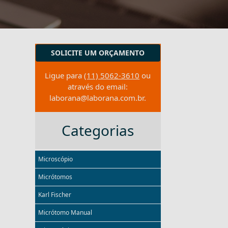
SOLICITE UM ORÇAMENTO
Ligue para
(11) 5062-3610
ou
através do email:
laborana@laborana.com.br
.
Categorias
Microscópio
Micrótomos
Karl Fischer
Micrótomo Manual