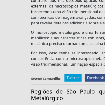
contrário dos microscópios ópticos con
externas, os microscópios metalúrgicos
fornecendo uma visão tridimensional das 
com técnicas de imagem avançadas, como 
para revelar detalhes adicionais sobre a 
O microscópio metalúrgico é uma ferram
metálicos: suas características robusta
mecânico preciso o tornam uma escolha id
Por isso, caso tenha se interessado, 
concorrência com o microscópio metalúr
visão tridimensional, iluminação especia
Twitter
Facebook
Gostou? Compartilhe:
Regiões de São Paulo q
Metalúrgico