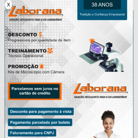
X
Microscópio
Micrótomos
Karl Fischer
Micrótomo Manual
Microscópio Lupa
Microscópio Motic
Lâminas Preparadas
Micrótomo Rotativo
Microscópio Óptico
Microscópio Digital
Microscópio Escolar
Micrótomo Automático