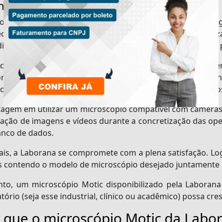
heça um pouco sobre o microscópio Motic
orana oferece o
microscópio Motic
em diferentes confi
eomicroscópio, trinocular invertido, microscópio de polariz
diversas operações acadêmicas, clínicas e para controle de
croscópios da marca Motic são de qualidade óptica supe
res microscópios do mundo, possuem um design moderno 
omia, permite a fixação e uso tanto de câmeras para micros
tagem em utilizar um microscópio compatível com câmeras d
tação de imagens e vídeos durante a concretização das oper
nco de dados.
is, a Laborana se compromete com a plena satisfação. Log
ts contendo o modelo de microscópio desejado juntamente a
nto, um
microscópio Motic
disponibilizado pela Laborana
tório (seja esse industrial, clínico ou acadêmico) possa cr
 que o microscópio Motic da Labor