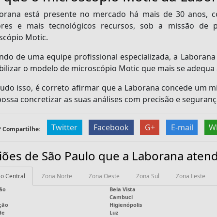
orana está presente no mercado há mais de 30 anos, c
res e mais tecnológicos recursos, sob a missão de p
scópio Motic
.
ndo de uma equipe profissional especializada, a Laboran
abilizar o modelo de
microscópio Motic
que mais se adequa à
udo isso, é correto afirmar que a Laborana concede um
m
possa concretizar as suas análises com precisão e seguranç
Twitter
Facebook
G+
E-mail
W
 Compartilhe:
iões de São Paulo que a Laborana aten
o Central
Zona Norte
Zona Oeste
Zona Sul
Zona Leste
ão
Bela Vista
Cambuci
ção
Higienópolis
de
Luz