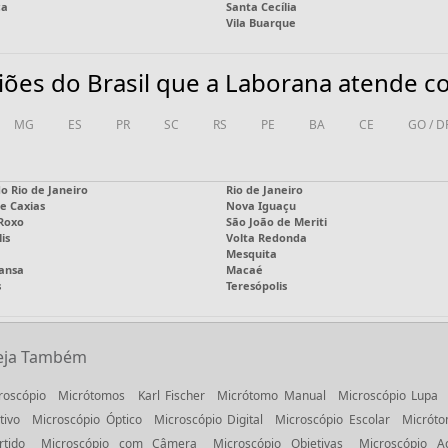
ca
Santa Cecília
Vila Buarque
iões do Brasil que a Laborana atende 
MG
ES
PR
SC
RS
PE
BA
CE
GO / D
o Rio de Janeiro
Rio de Janeiro
e Caxias
Nova Iguaçu
 Roxo
São João de Meriti
is
Volta Redonda
Mesquita
ansa
Macaé
s
Teresópolis
eja Também
roscópio
Micrótomos
Karl Fischer
Micrótomo Manual
Microscópio Lupa
tivo
Microscópio Óptico
Microscópio Digital
Microscópio Escolar
Micróto
rtido
Microscópio com Câmera
Microscópio Objetivas
Microscópio Ac