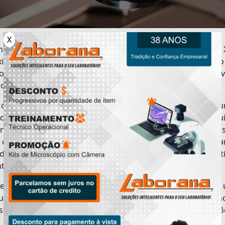
X
ncípio, o microscópio surgiu em meados do século 
ximadamente 1590) com a função de permitir a observação
organismos e de objetos que não apenas são imperceptív
ho nu, mas também, podem ser opacos ou transparentes.
 ótimo funcionamento é devido ao fato de ser provido de 
 de luz especial em conjunto a um sistema óptico constitu
entes de cristal. Como consequência disso, a aplicação, as
o modelo de um microscópio podem ser definido a par
 do posicionamento e a quantidade das lentes, quanto do t
nte luminosa.
ser uma empresa que se responsabiliza em possuir
ue completo, a Laborana disponibiliza produtos, tais com
scópio Motic
, ideais para sanar as mais exigentes solicitaçõ