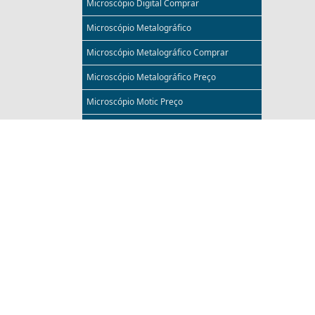
Microscópio Digital Comprar
Microscópio Metalográfico
Microscópio Metalográfico Comprar
Microscópio Metalográfico Preço
Microscópio Motic Preço
Microscópio Nikon
Microscópio Nikon Comprar
Microscópio Nikon Preço
Microscópio para Eletrônica
Microscópio Preço
Microscópio Trinocular
Microscópio Trinocular com Câmera
Modelos Anatômicos