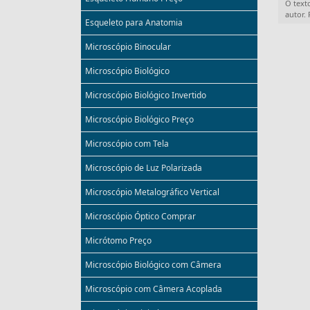
O text
autor.
Esqueleto para Anatomia
Microscópio Binocular
Microscópio Biológico
Microscópio Biológico Invertido
Microscópio Biológico Preço
Microscópio com Tela
Microscópio de Luz Polarizada
Microscópio Metalográfico Vertical
Microscópio Óptico Comprar
Micrótomo Preço
Microscópio Biológico com Câmera
Microscópio com Câmera Acoplada