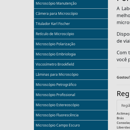
Microscópio Manutenção
A Lab
Câmera para Microscópio
melho
micro
Titulador Karl Fischer
Dispo
Retículo de Microscópio
de vi
Microscópio Polarização
Com t
Microscópio Embriologia
você 
Viscosímetro Brookfield
Lâminas para Microscópio
Gostou?
Microscópio Petrográfico
Reg
Microscópio Profissional
Microscópio Estereoscópio
Regiã
Aclimaç
Microscópio Fluorescência
Brás
Consola
Microscópio Campo Escuro
Liberda