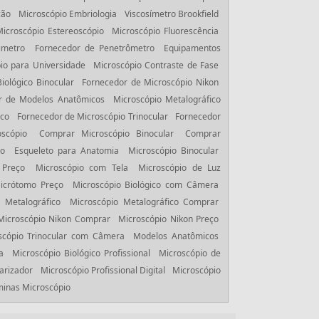
ção
Microscópio Embriologia
Viscosímetro Brookfield
Microscópio Estereoscópio
Microscópio Fluorescência
imetro
Fornecedor de Penetrômetro
Equipamentos
io para Universidade
Microscópio Contraste de Fase
iológico Binocular
Fornecedor de Microscópio Nikon
r de Modelos Anatômicos
Microscópio Metalográfico
ico
Fornecedor de Microscópio Trinocular
Fornecedor
scópio
Comprar Microscópio Binocular
Comprar
ço
Esqueleto para Anatomia
Microscópio Binocular
 Preço
Microscópio com Tela
Microscópio de Luz
icrótomo Preço
Microscópio Biológico com Câmera
 Metalográfico
Microscópio Metalográfico Comprar
Microscópio Nikon Comprar
Microscópio Nikon Preço
scópio Trinocular com Câmera
Modelos Anatômicos
a
Microscópio Biológico Profissional
Microscópio de
arizador
Microscópio Profissional Digital
Microscópio
inas Microscópio