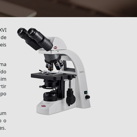
XVI
 de
eis
uma
ído
sim
tir
ipo
 um
o o
es.