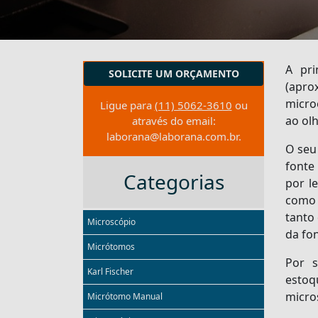
A pri
SOLICITE UM ORÇAMENTO
(apro
micro
Ligue para
(11) 5062-3610
ou
ao ol
através do email:
laborana@laborana.com.br
.
O seu
fonte
Categorias
por l
como 
tanto
Microscópio
da fo
Micrótomos
Por 
Karl Fischer
estoq
micro
Micrótomo Manual