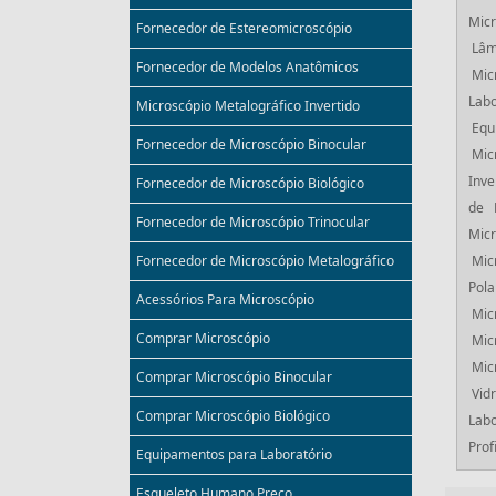
Micr
Fornecedor de Estereomicroscópio
Lâm
Fornecedor de Modelos Anatômicos
Mic
Labo
Microscópio Metalográfico Invertido
Equ
Fornecedor de Microscópio Binocular
Mic
Inve
Fornecedor de Microscópio Biológico
de 
Fornecedor de Microscópio Trinocular
Micr
Mic
Fornecedor de Microscópio Metalográfico
Pola
Acessórios Para Microscópio
Mic
Comprar Microscópio
Mic
Mic
Comprar Microscópio Binocular
Vid
Comprar Microscópio Biológico
Labo
Prof
Equipamentos para Laboratório
Esqueleto Humano Preço