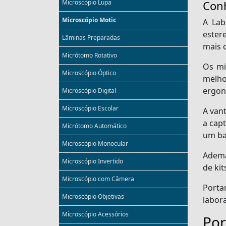
Microscópio Lupa
Con
Microscópio Motic
A Lab
ester
Lâminas Preparadas
mais 
Micrótomo Rotativo
Os mi
Microscópio Óptico
melho
ergon
Microscópio Digital
Microscópio Escolar
A van
a cap
Micrótomo Automático
um ba
Microscópio Monocular
Adema
Microscópio Invertido
de ki
Microscópio com Câmera
Porta
Microscópio Objetivas
labora
Microscópio Acessórios
Por