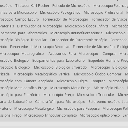
oscópio
Titulador Karl Fischer
Retículo de Microscópio
Microscópio Polariza
inas para Microscópio
Microscópio Petrográfico
Microscópio Profissional
roscópio Campo Escuro
Fornecedor de Microscópio
Fornecedor de Viscos
ratoriais
Distribuidor de Microscópio
Microscópio Óptica Infinita
Microscóp
ipamentos para Laboratórios
Microscópio Imunofluorescência
Microscópio B
roscópio Biológico Trinocular
Fornecedor de Estereomicroscópio
Fornecedo
rtido
Fornecedor de Microscópio Binocular
Fornecedor de Microscópio Biológ
Microscópio Metalográfico
Acessórios Para Microscópio
Comprar Micro
oscópio Biológico
Equipamentos para Laboratório
Esqueleto Humano Pre
roscópio Biológico
Microscópio Biológico Invertido
Microscópio Biológico
rizada
Microscópio Metalográfico Vertical
Microscópio Óptico Comprar
M
roscópio com Câmera Acoplada
Microscópio Digital Comprar
Microscópio
roscópio Metalográfico Preço
Microscópio Motic Preço
Microscópio Nikon
roscópio para Eletrônica
Microscópio Preço
Microscópio Trinocular
Micro
raria de Laboratório
Câmera Wifi para Microscópio
Estereomicroscópio Lup
ratório
Microscópio Metalúrgico
Microscópio para Pesquisa
Microscópio Pol
issional Preço
Microscópio Trinocular Completo
Microscópio óptico preço
Lâm