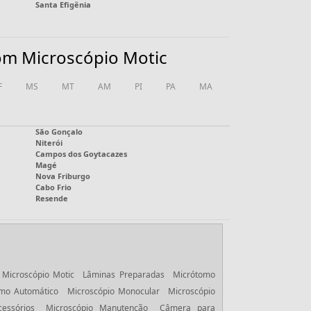
Santa Efigênia
com Microscópio Motic
F
MS
MT
AM
PI
PA
MA
São Gonçalo
Niterói
Campos dos Goytacazes
Magé
Nova Friburgo
Cabo Frio
Resende
Microscópio Motic
Lâminas Preparadas
Micrótomo
mo Automático
Microscópio Monocular
Microscópio
essórios
Microscópio Manutenção
Câmera para