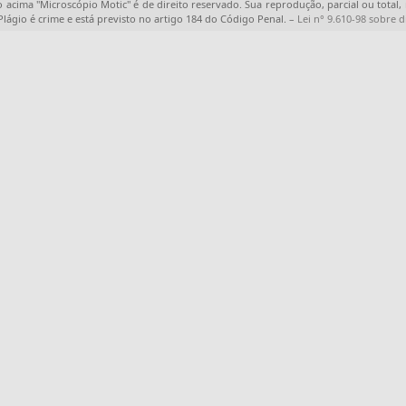
o acima "
Microscópio Motic
" é de direito reservado. Sua reprodução, parcial ou total
 Plágio é crime e está previsto no artigo 184 do Código Penal. –
Lei n° 9.610-98 sobre d