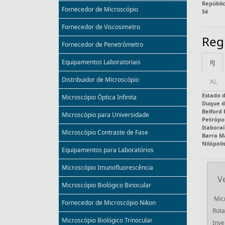
Repúbli
Fornecedor de Microscópio
Sé
Fornecedor de Viscosimetro
Reg
Fornecedor de Penetrômetro
Equipamentos Laboratoriais
RJ
Distribuidor de Microscópio
AL
Estado d
Microscópio Óptica Infinita
Duque d
Belford
Microscópio para Universidade
Petrópol
Itaboraí
Microscópio Contraste de Fase
Barra M
Nilópoli
Equipamentos para Laboratórios
Microscópio Imunofluorescência
V
Microscópio Biológico Binocular
Mic
Fornecedor de Microscópio Nikon
Rota
Microscópio Biológico Trinocular
Inve