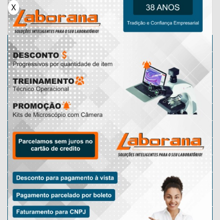
X
Categorias
Microscópio
Micrótomos
Karl Fischer
Micrótomo Manual
Microscópio Lupa
Microscópio Motic
Lâminas Preparadas
Micrótomo Rotativo
Microscópio Óptico
Microscópio Digital
Microscópio Escolar