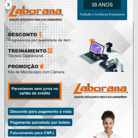
X
Categorias
Microscópio
Micrótomos
Karl Fischer
Micrótomo Manual
Microscópio Lupa
Microscópio Motic
Lâminas Preparadas
Micrótomo Rotativo
Microscópio Óptico
Microscópio Digital
Microscópio Escolar