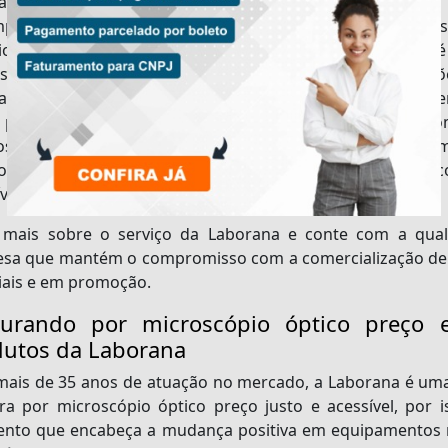
a que o microscópio óptico tenha a qualidade e o
penho adequados, é preciso optar pelos equipamentos
cional e experiente, que que o ramo da microscopia óptica é
sultoria técnica de vendas, visto a quantidade de opçõ
ana – Equipamentos Científicos oferece soluções na comerc
 por si só, ainda oferece todas as condições acessórias c
sso catálogo uma ampla variedade de produtos, com milha
ior. Com vasto know-how no mercado e que trabalha
vel, focado na relação de custo-benefício.
 mais sobre o serviço da Laborana e conte com a qual
sa que mantém o compromisso com a comercialização de 
iais e em promoção.
curando por microscópio óptico preç
dutos da Laborana
ais de 35 anos de atuação no mercado, a Laborana é u
ura por
microscópio óptico preço
justo e acessível, por
nto que encabeça a mudança positiva em equipamentos