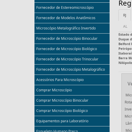
Reg
Fornecedor de Estereomicroscópio
RJ
Fornecedor de Modelos Anatômicos
AL
Microscópio Metalográfico Invertido
Estado d
Fornecedor de Microscópio Binocular
Duque d
Belford
Petrópol
Fornecedor de Microscópio Biológico
Itaboraí
Barra M
Fornecedor de Microscópio Trinocular
Nilópoli
Fornecedor de Microscópio Metalográfico
Acessórios Para Microscópio
V
Comprar Microscópio
Mic
Comprar Microscópio Binocular
Rota
Inve
Comprar Microscópio Biológico
Micr
Equipamentos para Laboratório
Lâm
Mic
Esqueleto Humano Preço