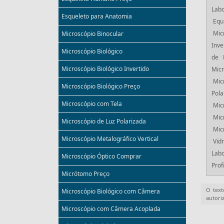
Labo
Esqueleto para Anatomia
Equ
Mic
Microscópio Binocular
Inve
Microscópio Biológico
de 
Microscópio Biológico Invertido
Micr
Mic
Microscópio Biológico Preço
Pola
Microscópio com Tela
Mic
Mic
Microscópio de Luz Polarizada
Mic
Microscópio Metalográfico Vertical
Vid
Labo
Microscópio Óptico Comprar
Prof
Micrótomo Preço
O text
Microscópio Biológico com Câmera
autori
Microscópio com Câmera Acoplada