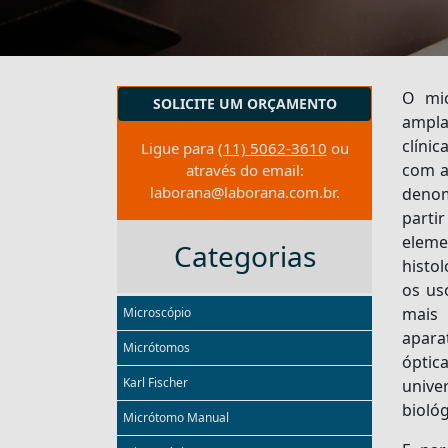
O mic
SOLICITE UM ORÇAMENTO
ampla
clínic
Ligue para
(11) 5062-3610
ou
com a 
através do email:
laborana@laborana.com.br
.
denom
parti
eleme
Categorias
histo
os us
mais
Microscópio
apara
Micrótomos
ópti
Karl Fischer
unive
biológ
Micrótomo Manual