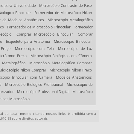
io para Universidade
Microscópio Contraste de Fase
iológico Binocular
Fornecedor de Microscópio Nikon
r de Modelos Anatômicos
Microscópio Metalográfico
ico
Fornecedor de Microscópio Trinocular
Fornecedor
scópio
Comprar Microscópio Binocular
Comprar
ço
Esqueleto para Anatomia
Microscópio Binocular
 Preço
Microscópio com Tela
Microscópio de Luz
icrótomo Preço
Microscópio Biológico com Câmera
 Metalográfico
Microscópio Metalográfico Comprar
Microscópio Nikon Comprar
Microscópio Nikon Preço
scópio Trinocular com Câmera
Modelos Anatômicos
a
Microscópio Biológico Profissional
Microscópio de
arizador
Microscópio Profissional Digital
Microscópio
inas Microscópio
ial ou total, mesmo citando nossos links, é proibida sem a
9.610-98 sobre direitos autorais
.