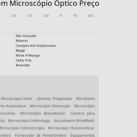
om Microscópio Óptico Preço
F
MS
MT
AM
PI
PA
MA
São Gonçalo
Niterói
Campos dos Goytacazes
Magé
Nova Friburgo
Cabo Frio
Resende
Microscópio Motic
Lâminas Preparadas
Micrótomo
mo Automático
Microscópio Monocular
Microscópio
essórios
Microscópio Manutenção
Câmera para
ção
Microscópio Embriologia
Viscosímetro Brookfield
Microscópio Estereoscópio
Microscópio Fluorescência
imetro
Fornecedor de Penetrômetro
Equipamentos