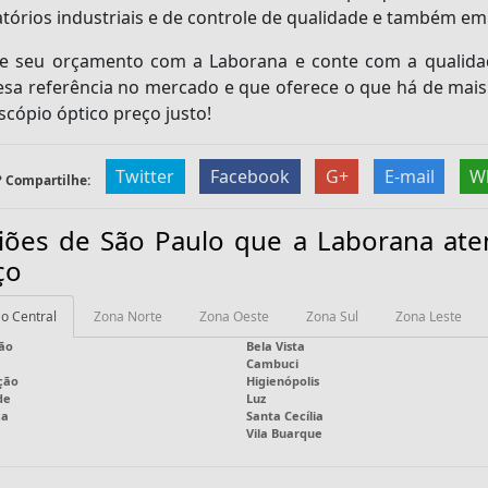
tórios industriais e de controle de qualidade e também empr
ite seu orçamento com a Laborana e conte com a qualida
sa referência no mercado e que oferece o que há de mai
scópio óptico preço
justo!
Twitter
Facebook
G+
E-mail
W
 Compartilhe:
iões de São Paulo que a Laborana at
ço
o Central
Zona Norte
Zona Oeste
Zona Sul
Zona Leste
ão
Bela Vista
Cambuci
ção
Higienópolis
de
Luz
ca
Santa Cecília
Vila Buarque