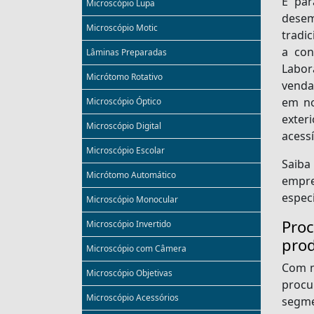
E par
Microscópio Lupa
desem
Microscópio Motic
tradi
a con
Lâminas Preparadas
Labor
Micrótomo Rotativo
venda
em no
Microscópio Óptico
exter
Microscópio Digital
acessí
Microscópio Escolar
Saiba
Micrótomo Automático
empre
espec
Microscópio Monocular
Pro
Microscópio Invertido
pro
Microscópio com Câmera
Com m
Microscópio Objetivas
proc
Microscópio Acessórios
segme