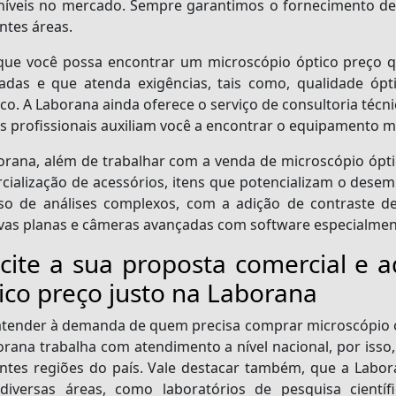
níveis no mercado. Sempre garantimos o fornecimento de s
ntes áreas.
que você possa encontrar um
microscópio óptico preço
q
itadas e que atenda exigências, tais como, qualidade óp
co. A Laborana ainda oferece o serviço de consultoria téc
s profissionais auxiliam você a encontrar o equipamento m
orana, além de trabalhar com a venda de
microscópio ópt
cialização de acessórios, itens que potencializam o des
so de análises complexos, com a adição de contraste de
ivas planas e câmeras avançadas com software especialmen
icite a sua proposta comercial e 
ico preço justo na Laborana
atender à demanda de quem precisa comprar
microscópio 
orana trabalha com atendimento a nível nacional, por isso, 
entes regiões do país. Vale destacar também, que a Labo
diversas áreas, como laboratórios de pesquisa científi