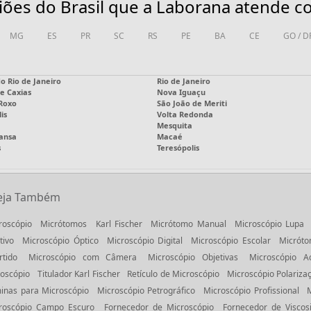
iões do Brasil que a Laborana atende c
MG
ES
PR
SC
RS
PE
BA
CE
GO / D
o Rio de Janeiro
Rio de Janeiro
e Caxias
Nova Iguaçu
 Roxo
São João de Meriti
is
Volta Redonda
Mesquita
ansa
Macaé
s
Teresópolis
eja Também
roscópio
Micrótomos
Karl Fischer
Micrótomo Manual
Microscópio Lupa
tivo
Microscópio Óptico
Microscópio Digital
Microscópio Escolar
Micróto
rtido
Microscópio com Câmera
Microscópio Objetivas
Microscópio Ac
oscópio
Titulador Karl Fischer
Retículo de Microscópio
Microscópio Polariza
inas para Microscópio
Microscópio Petrográfico
Microscópio Profissional
roscópio Campo Escuro
Fornecedor de Microscópio
Fornecedor de Viscos