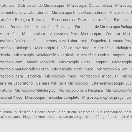
ratoriais
Distribuidor de Microscópio
Microscópio Óptica Infinita
Microscóp
ipamentos para Laboratórios
Microscópio Imunofluorescência
Microscópio B
roscópio Biológico Trinocular
Fornecedor de Estereomicroscópio
Fornecedo
rtido
Fornecedor de Microscópio Binocular
Fornecedor de Microscópio Biológ
Microscópio Metalográfico
Acessórios Para Microscópio
Comprar Micro
oscópio Biológico
Equipamentos para Laboratório
Esqueleto Humano Pre
roscópio Biológico
Microscópio Biológico Invertido
Microscópio Biológico
rizada
Microscópio Metalográfico Vertical
Microscópio Óptico Comprar
M
roscópio com Câmera Acoplada
Microscópio Digital Comprar
Microscópio
roscópio Metalográfico Preço
Microscópio Motic Preço
Microscópio Nikon
roscópio para Eletrônica
Microscópio Preço
Microscópio Trinocular
Micro
raria de Laboratório
Câmera Wifi para Microscópio
Estereomicroscópio Lup
ratório
Microscópio Metalúrgico
Microscópio para Pesquisa
Microscópio Pol
issional Preço
Microscópio Trinocular Completo
Microscópio óptico preço
Lâm
o acima "
Microscópio Óptico Preço
" é de direito reservado. Sua reprodução, parc
zação do autor. Plágio é crime e está previsto no artigo 184 do Código Penal. –
Lei n° 