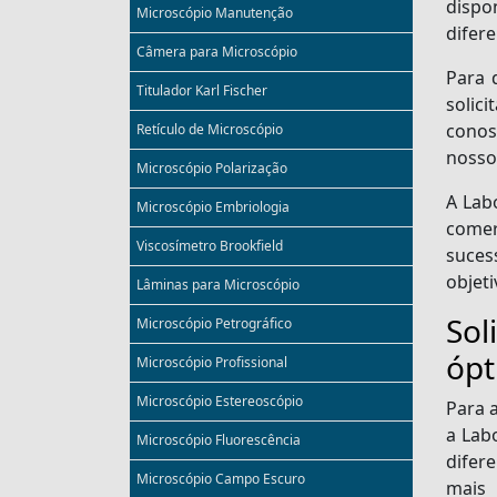
dispo
Microscópio Manutenção
difere
Câmera para Microscópio
Para 
Titulador Karl Fischer
solic
conos
Retículo de Microscópio
nosso
Microscópio Polarização
A Lab
Microscópio Embriologia
comer
Viscosímetro Brookfield
suces
objet
Lâminas para Microscópio
Sol
Microscópio Petrográfico
ópt
Microscópio Profissional
Microscópio Estereoscópio
Para 
a Lab
Microscópio Fluorescência
difer
Microscópio Campo Escuro
mais 