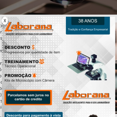
X
roscópio óptico é um instrumento óptico utilizado
mente no uso laboratorial para rotina, análises
as, biologia, estudos, pesquisa e controle de qualidade
finalidade de viabilizar a amplitude de certos objetos,
inados amostras, que não podem ser avaliadas a
r do olho nu, sendo assim, tais instrumentos são
ntares e úteis na ampliação de espécimes, cortes
lógicos, materiais não biológicos e gerar imagens para
os já comentados acima. Este tipo de microscópio é o
 convencional e seu nome deriva do conjunto de
to óptico que utiliza lentes e fontes de luz, (imagem
ca) é um grande aliado de indústrias, escolas,
rsidades, centros de pesquisa, laboratórios de uso
ico, e de controle de qualidade.