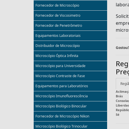
labora
Fornecedor de Microscópio
Fornecedor de Viscosimetro
Solic
empre
Fornecedor de Penetrômetro
micro
Equipamentos Laboratoriais
Distribuidor de Microscópio
Gostou?
Microscópio Óptica Infinita
Reg
Microscópio para Universidade
Pre
Microscópio Contraste de Fase
Regiã
Equipamentos para Laboratórios
Aclimaç
Microscópio Imunofluorescência
Brás
Consola
Liberda
Microscópio Biológico Binocular
Repúbli
Sé
Fornecedor de Microscópio Nikon
Microscópio Biológico Trinocular