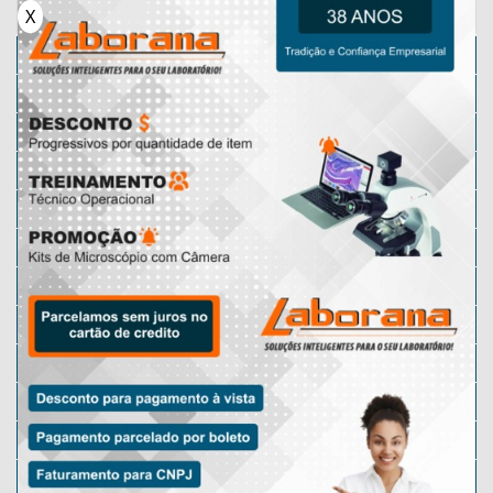
X
Microscópio
Micrótomos
Karl Fischer
Micrótomo Manual
Microscópio Lupa
Microscópio Motic
Lâminas Preparadas
Micrótomo Rotativo
Microscópio Óptico
Microscópio Digital
Microscópio Escolar
Micrótomo Automático