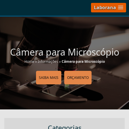
Laborana
Câmera para Microscópio
Home
»
Informações
»
Câmera para Microscópio
SAIBA MAIS
ORÇAMENTO
Categorias