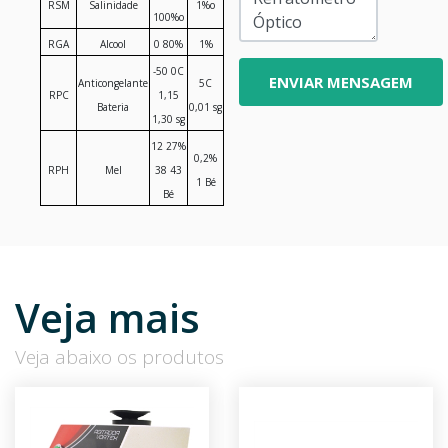
RSM
Salinidade
1%o
100%o
RGA
Alcool
0 80%
1%
-50
0C
Anticongelante
5C
RPC
1,15
Bateria
0,01 sg
1,30 sg
12 27%
0,2%
RPH
Mel
38 43
1 Bé
Bé
Veja mais
Veja abaixo os produtos