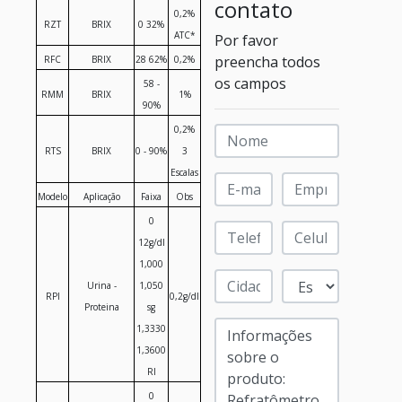
contato
0,2%
RZT
BRIX
0 32%
ATC*
Por favor
preencha todos
RFC
BRIX
28 62%
0,2%
os campos
58 -
RMM
BRIX
1%
90%
0,2%
RTS
BRIX
0 - 90%
3
Escalas
Modelo
Aplicação
Faixa
Obs
0
12g/dl
1,000
Urina -
1,050
RPI
0,2g/dl
Proteina
sg
1,3330
1,3600
RI
0