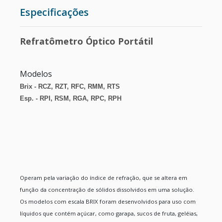
Especificações
ESTUFAS
Refratômetro Óptico Portátil
RETÍCULOS DE MICROSCÓPIO
CÂMERA PARA MICROSCÓPIO
Modelos
Brix - RCZ, RZT, RFC, RMM, RTS
METALOGRAFIA
Esp. - RPI, RSM, RGA, RPC, RPH
MICROSCÓPIO COM CONTRASTE DE FASE
CENTRÍFUGAS PARA LABORATÓRIO
Operam pela variação do índice de refração, que se altera em
função da concentração de sólidos dissolvidos em uma solução.
Os modelos com escala BRIX foram desenvolvidos para uso com
líquidos que contém açúcar, como garapa, sucos de fruta, geléias,