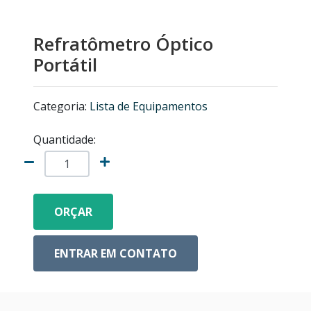
MICROSCÓPIOS NIKON
Refratômetro Óptico
EQUIPAMENTOS ANALÍTICOS
Portátil
LISTA DE EQUIPAMENTOS
Categoria:
Lista de Equipamentos
MICRÓTOMOS
Quantidade:
MODELOS ANATÔMICOS
VIDRO ESPIÃO
ORÇAR
ACESSÓRIOS PARA MICROSCÓPIOS
ENTRAR EM CONTATO
MICROSCÓPIOS COM CÂMERA