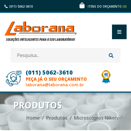
(011) 5062-3610
(0)
ITENS DO ORÇAMENTO
(011) 5062-3610
PEÇA JÁ O SEU ORÇAMENTO
laborana@laborana.com.br
HOME
PRODUTOS
EMPRESA
Home
Produtos
Microscópios Nikon