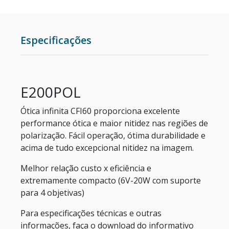
ESTUFAS
Especificações
RETÍCULOS DE MICROSCÓPIO
CÂMERA PARA MICROSCÓPIO
E200POL
METALOGRAFIA
Ótica infinita CFI60 proporciona excelente
performance ótica e maior nitidez nas regiões de
MICROSCÓPIO COM CONTRASTE DE FASE
polarização. Fácil operação, ótima durabilidade e
acima de tudo excepcional nitidez na imagem.
CENTRÍFUGAS PARA LABORATÓRIO
Melhor relação custo x eficiência e
extremamente compacto (6V-20W com suporte
para 4 objetivas)
Para especificações técnicas e outras
informações, faça o download do informativo