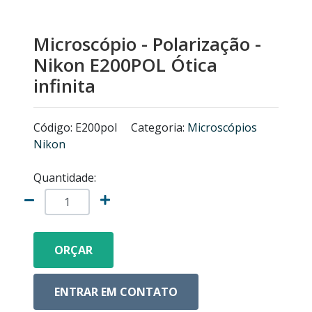
MICROSCÓPIOS NIKON
Microscópio - Polarização -
EQUIPAMENTOS ANALÍTICOS
Nikon E200POL Ótica
infinita
LISTA DE EQUIPAMENTOS
Código: E200pol
Categoria:
Microscópios
MICRÓTOMOS
Nikon
MODELOS ANATÔMICOS
Quantidade:
VIDRO ESPIÃO
ORÇAR
ACESSÓRIOS PARA MICROSCÓPIOS
MICROSCÓPIOS COM CÂMERA
ENTRAR EM CONTATO