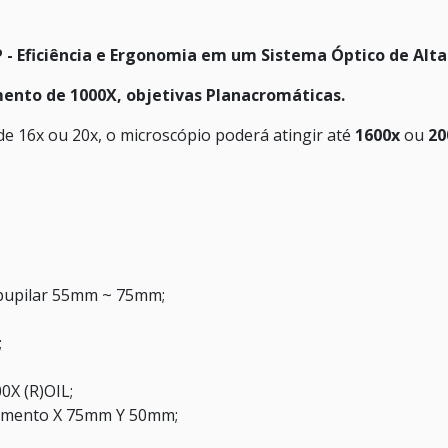
- Eficiência e Ergonomia em um Sistema Óptico de Alta
mento de 1000X, objetivas Planacromáticas.
de 16x ou 20x, o microscópio poderá atingir até
1600x
ou
20
rpupilar 55mm ~ 75mm;
;
0X (R)OIL;
vimento X 75mm Y 50mm;