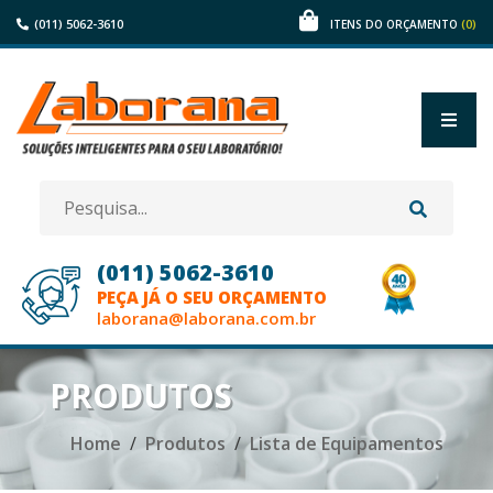
(011) 5062-3610
(0)
ITENS DO ORÇAMENTO
(011) 5062-3610
PEÇA JÁ O SEU ORÇAMENTO
laborana@laborana.com.br
HOME
PRODUTOS
EMPRESA
Home
Produtos
Lista de Equipamentos