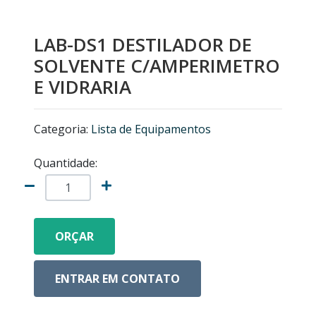
MICROSCÓPIOS NIKON
LAB-DS1 DESTILADOR DE
EQUIPAMENTOS ANALÍTICOS
SOLVENTE C/AMPERIMETRO
E VIDRARIA
LISTA DE EQUIPAMENTOS
Categoria:
Lista de Equipamentos
MICRÓTOMOS
Quantidade:
MODELOS ANATÔMICOS
VIDRO ESPIÃO
ORÇAR
ACESSÓRIOS PARA MICROSCÓPIOS
ENTRAR EM CONTATO
MICROSCÓPIOS COM CÂMERA