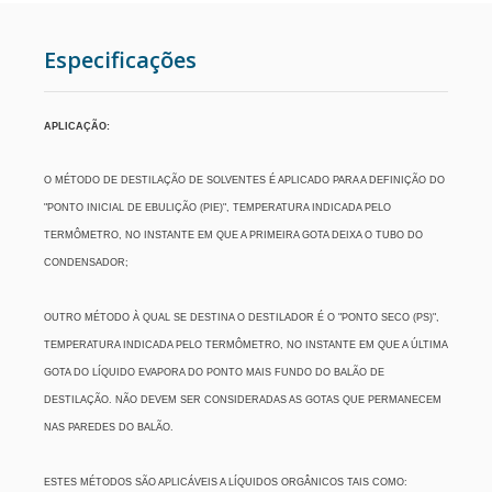
ESTUFAS
Especificações
RETÍCULOS DE MICROSCÓPIO
APLICAÇÃO:
CÂMERA PARA MICROSCÓPIO
O MÉTODO DE DESTILAÇÃO DE SOLVENTES É APLICADO PARA A DEFINIÇÃO DO
"PONTO INICIAL DE EBULIÇÃO (PIE)", TEMPERATURA INDICADA PELO
METALOGRAFIA
TERMÔMETRO, NO INSTANTE EM QUE A PRIMEIRA GOTA DEIXA O TUBO DO
CONDENSADOR;
MICROSCÓPIO COM CONTRASTE DE FASE
OUTRO MÉTODO À QUAL SE DESTINA O DESTILADOR É O "PONTO SECO (PS)",
CENTRÍFUGAS PARA LABORATÓRIO
TEMPERATURA INDICADA PELO TERMÔMETRO, NO INSTANTE EM QUE A ÚLTIMA
GOTA DO LÍQUIDO EVAPORA DO PONTO MAIS FUNDO DO BALÃO DE
DESTILAÇÃO. NÃO DEVEM SER CONSIDERADAS AS GOTAS QUE PERMANECEM
NAS PAREDES DO BALÃO.
ESTES MÉTODOS SÃO APLICÁVEIS A LÍQUIDOS ORGÂNICOS TAIS COMO: