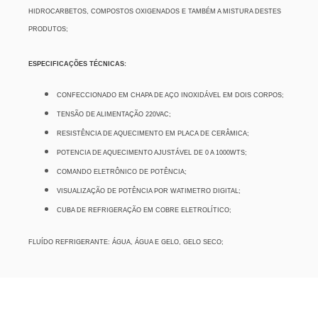
HIDROCARBETOS, COMPOSTOS OXIGENADOS E TAMBÉM A MISTURA DESTES
PRODUTOS;
ESPECIFICAÇÕES TÉCNICAS:
CONFECCIONADO EM CHAPA DE AÇO INOXIDÁVEL EM DOIS CORPOS;
TENSÃO DE ALIMENTAÇÃO 220VAC;
RESISTÊNCIA DE AQUECIMENTO EM PLACA DE CERÂMICA;
POTENCIA DE AQUECIMENTO AJUSTÁVEL DE 0 A 1000WTS;
COMANDO ELETRÔNICO DE POTÊNCIA;
VISUALIZAÇÃO DE POTÊNCIA POR WATIMETRO DIGITAL;
CUBA DE REFRIGERAÇÃO EM COBRE ELETROLÍTICO;
FLUÍDO REFRIGERANTE: ÁGUA, ÁGUA E GELO, GELO SECO;