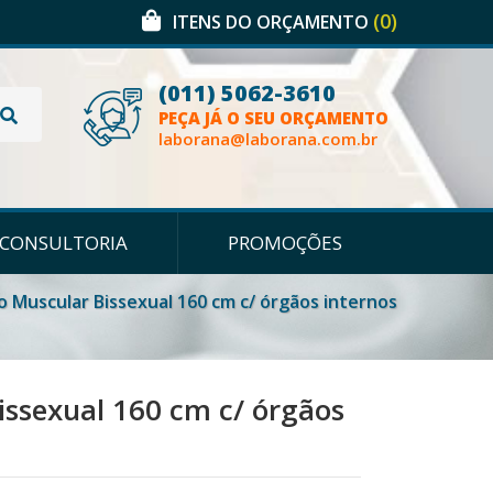
(0)
ITENS DO ORÇAMENTO
(011) 5062-3610
PEÇA JÁ O SEU ORÇAMENTO
laborana@laborana.com.br
CONSULTORIA
PROMOÇÕES
o Muscular Bissexual 160 cm c/ órgãos internos
issexual 160 cm c/ órgãos