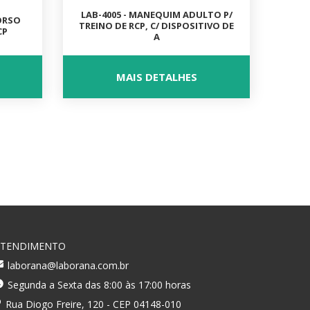
LAB-4005 - MANEQUIM ADULTO P/
ORSO
TREINO DE RCP, C/ DISPOSITIVO DE
CP
A
MAIS DETALHES
ATENDIMENTO
laborana@laborana.com.br
Segunda a Sexta das 8:00 às 17:00 horas
Rua Diogo Freire, 120 - CEP 04148-010