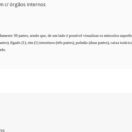
m c/ órgãos internos
nte 30 partes, sendo que, de um lado é possível visualizar os músculos superfici
tes), fígado (1), rim (1) intestinos (três partes), pulmão (duas partes), caixa torácic
erdo.
os