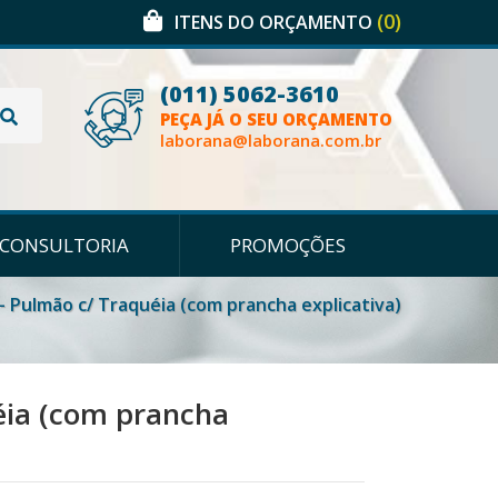
(0)
ITENS DO ORÇAMENTO
(011) 5062-3610
PEÇA JÁ O SEU ORÇAMENTO
laborana@laborana.com.br
CONSULTORIA
PROMOÇÕES
- Pulmão c/ Traquéia (com prancha explicativa)
éia (com prancha